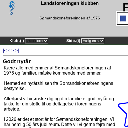
Landsforeningen klubben
Sømandskoneforeningen af 1976
Klub:
(i)
Side:
(i)
|<
<
>
>|
Godt nytår
Kære alle medlemmer af Sømandskoneforeningen af
1976 og familier, måske kommende medlemmer.
Hermed en nytårshilsen fra Sømandskoneforeningens
bestyrelse.
Allerførst vil vi ønske dig og din familie et godt nytår og
takke for din støtte til og deltagelse i foreningens
arbejde.
I 2026 er det et stort år for Sømandskoneforeningen. Vi
har nemlig 50 års jubilæum. Dette vil vi gerne fejre med