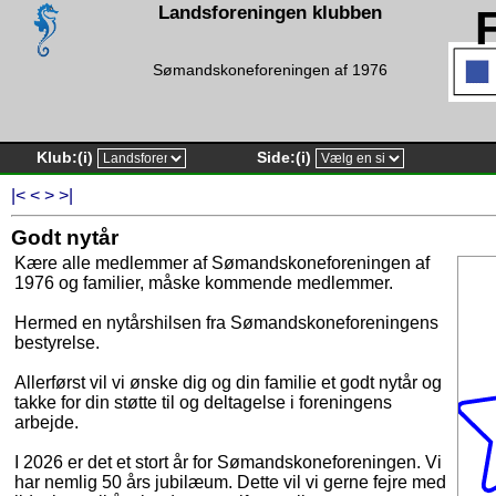
Landsforeningen klubben
Sømandskoneforeningen af 1976
Klub:
(i)
Side:
(i)
|<
<
>
>|
Godt nytår
Kære alle medlemmer af Sømandskoneforeningen af
1976 og familier, måske kommende medlemmer.
Hermed en nytårshilsen fra Sømandskoneforeningens
bestyrelse.
Allerførst vil vi ønske dig og din familie et godt nytår og
takke for din støtte til og deltagelse i foreningens
arbejde.
I 2026 er det et stort år for Sømandskoneforeningen. Vi
har nemlig 50 års jubilæum. Dette vil vi gerne fejre med